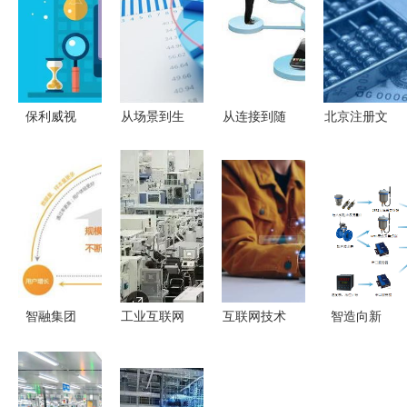
保利威视
从场景到生
从连接到随
北京注册文
赋能教育巨
态 欢太科
身 浅析互
化传播公司
头，为何能
技如何以技
联网到移动
互联网技术
成为头部企
术驱动引领
互联网的发
服务全攻略
业的“内部
互联网服务
展与技术服
技术引
迈入“万物
务演进
擎”？
互融”新纪
元
智融集团
工业互联网
互联网技术
智造向新
CEO焦可
技术赋能，
服务 驱动
乘数而上
科技驱动，
重塑制造业
数字化未来
白云山中一
金融服务的
未来
的关键引擎
药业荣膺