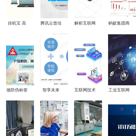
析
背后的互联
响力在线教
网技术革新
育机构
挂机宝 高
腾讯云曾佳
解析互联网
蚂蚁集团商
性能24小时
欣 用“互联
技术服务
业模式与竞
不关机的云
网+”激活产
从基础架构
争壁垒的深
端电脑——
业潜能，以
到创新应用
度分析 互
互联网技术
技术服务引
联网技术服
服务新纪元
领数字化转
务的核心逻
型
辑
做防伪标签
智享未来
互联网技术
工业互联网
的厂家，让
互联网技术
驱动下，养
当技术与服
您的产品赢
驱动的智能
老模式向智
务共舞，重
得先机
家居新生活
慧化升级的
塑制造新生
路径与展望
态