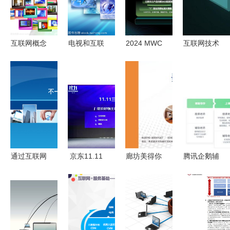
互联网概念
电视和互联
2024 MWC
互联网技术
网的生产技
上海 | AI赋
新变革
术概念
能工业制造
IPFS与
H3C
Filecoin效
iConnecting
力新基建，
工业互联网
重塑互联网
技术战略升
服务模式
级
通过互联网
京东11.11
廊坊美得你
腾讯企鹅辅
向客户传递
全球热爱季
以互联网技
导 以技术
服务和价值
10月21日
术服务引领
驱动教育，
——互联网
启动 超2亿
智能家居新
荣膺2019
技术服务剖
件五折商品
时代
年度品牌影